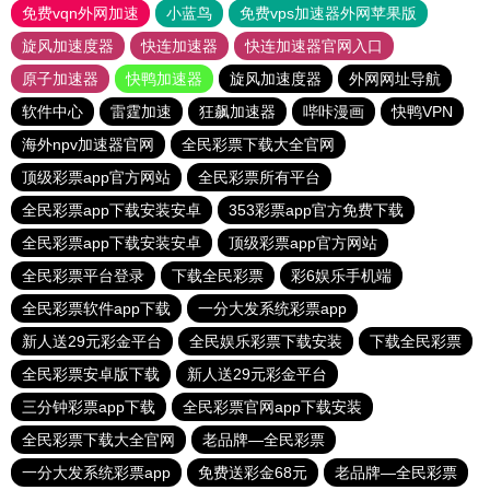
免费vqn外网加速
小蓝鸟
免费vps加速器外网苹果版
旋风加速度器
快连加速器
快连加速器官网入口
原子加速器
快鸭加速器
旋风加速度器
外网网址导航
软件中心
雷霆加速
狂飙加速器
哔咔漫画
快鸭VPN
海外npv加速器官网
全民彩票下载大全官网
顶级彩票app官方网站
全民彩票所有平台
全民彩票app下载安装安卓
353彩票app官方免费下载
全民彩票app下载安装安卓
顶级彩票app官方网站
全民彩票平台登录
下载全民彩票
彩6娱乐手机端
全民彩票软件app下载
一分大发系统彩票app
新人送29元彩金平台
全民娱乐彩票下载安装
下载全民彩票
全民彩票安卓版下载
新人送29元彩金平台
三分钟彩票app下载
全民彩票官网app下载安装
全民彩票下载大全官网
老品牌—全民彩票
一分大发系统彩票app
免费送彩金68元
老品牌—全民彩票