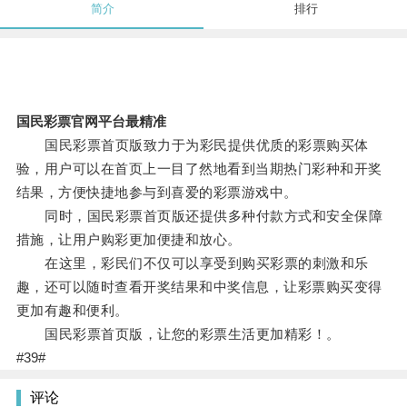
简介
排行
国民彩票官网平台最精准
国民彩票首页版致力于为彩民提供优质的彩票购买体
验，用户可以在首页上一目了然地看到当期热门彩种和开奖
结果，方便快捷地参与到喜爱的彩票游戏中。
同时，国民彩票首页版还提供多种付款方式和安全保障
措施，让用户购彩更加便捷和放心。
在这里，彩民们不仅可以享受到购买彩票的刺激和乐
趣，还可以随时查看开奖结果和中奖信息，让彩票购买变得
更加有趣和便利。
国民彩票首页版，让您的彩票生活更加精彩！。
#39#
评论