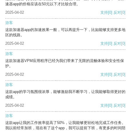
速器app的价格应该在50元以下才比较合理。
2025-04-02
支持
[0]
反对
[0]
游客
这款加速器app的加速效果一般，可以再提升一下，比如能够支持更多地
区的线路。
2025-04-02
支持
[0]
反对
[0]
游客
这款加速器VPM应用程序已经为我们带来了无限的流畅体验和安全性保
护。
2025-04-02
支持
[0]
反对
[0]
游客
这款app的学习氛围很浓厚，能够激励我不断学习，让我能够取得更好的
成绩。
2025-04-02
支持
[0]
反对
[0]
游客
这款app让我的工作效率提高了50%，让我能够更轻松地完成工作任务。
我以前经常加班，现在有了这个app，我可以提前下班，有更多的时间陪