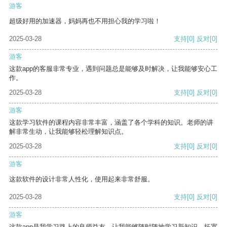
游客
超级好用的加速器，妈妈再也不用担心我的学习啦！
2025-03-28
支持
[0]
反对
[0]
游客
这款app的客服非常专业，遇到问题总是能够及时解决，让我能够安心工
作。
2025-03-28
支持
[0]
反对
[0]
游客
这款学习软件的课程内容非常丰富，涵盖了各个学科的知识。老师的讲
解非常生动，让我能够轻松理解知识点。
2025-03-28
支持
[0]
反对
[0]
游客
这款软件的设计非常人性化，使用起来非常舒服。
2025-03-28
支持
[0]
反对
[0]
游客
这款app是我学习路上的良师益友，让我能够随时随地学习新知识，拓宽