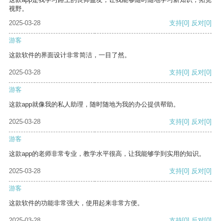
视野。
2025-03-28
支持
[0]
反对
[0]
游客
这款软件的界面设计非常简洁，一目了然。
2025-03-28
支持
[0]
反对
[0]
游客
这款app就像我的私人助理，随时随地为我的办公提供帮助。
2025-03-28
支持
[0]
反对
[0]
游客
这款app的老师非常专业，教学水平很高，让我能够学到实用的知识。
2025-03-28
支持
[0]
反对
[0]
游客
这款软件的功能非常强大，使用起来非常方便。
2025-03-28
支持
[0]
反对
[0]