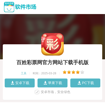
百姓彩票网官方网站下载手机版
工具
|
时间：2025-03-28
|
安卓下载
苹果下载
PC下载
安卓市场，安全绿色