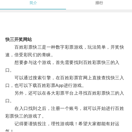
简介
排行
快三开奖网站
百姓彩票快三是一种数字彩票游戏，玩法简单，开奖快
速，倍受彩民们的青睐。
想要参与这个游戏，首先需要找到百姓彩票快三的入
口。
可以通过搜索引擎，在百姓彩票官网上直接查找快三入
口，也可以下载百姓彩票App进行游戏。
另外，还可以在各大彩票平台上寻找百姓彩票快三的入
口。
在入口找到之后，注册一个账号，就可以开始进行百姓
彩票快三的游戏了。
记得要谨慎投注，理性游戏哦！希望大家都能有好运
气！。