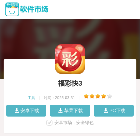
福彩快3
工具
|
时间：2025-03-31
|
安卓下载
苹果下载
PC下载
安卓市场，安全绿色