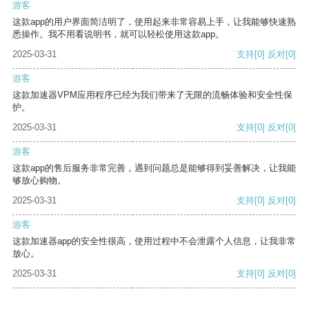
游客
这款app的用户界面简洁明了，使用起来非常容易上手，让我能够快速熟
悉操作。我不用看说明书，就可以轻松使用这款app。
2025-03-31
支持
[0]
反对
[0]
游客
这款加速器VPM应用程序已经为我们带来了无限的流畅体验和安全性保
护。
2025-03-31
支持
[0]
反对
[0]
游客
这款app的售后服务非常完善，遇到问题总是能够得到妥善解决，让我能
够放心购物。
2025-03-31
支持
[0]
反对
[0]
游客
这款加速器app的安全性很高，使用过程中不会泄露个人信息，让我非常
放心。
2025-03-31
支持
[0]
反对
[0]