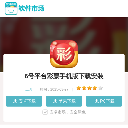
6号平台彩票手机版下载安装
工具
|
时间：2025-03-27
|
安卓下载
苹果下载
PC下载
安卓市场，安全绿色