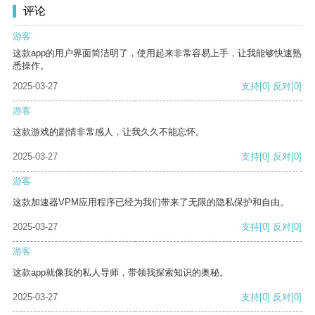
评论
游客
这款app的用户界面简洁明了，使用起来非常容易上手，让我能够快速熟
悉操作。
2025-03-27
支持
[0]
反对
[0]
游客
这款游戏的剧情非常感人，让我久久不能忘怀。
2025-03-27
支持
[0]
反对
[0]
游客
这款加速器VPM应用程序已经为我们带来了无限的隐私保护和自由。
2025-03-27
支持
[0]
反对
[0]
游客
这款app就像我的私人导师，带领我探索知识的奥秘。
2025-03-27
支持
[0]
反对
[0]