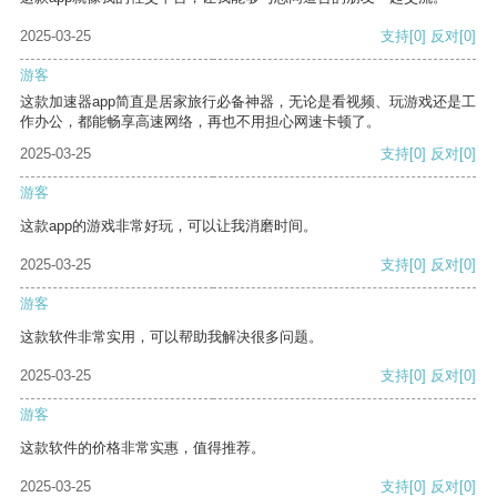
2025-03-25
支持
[0]
反对
[0]
游客
这款加速器app简直是居家旅行必备神器，无论是看视频、玩游戏还是工
作办公，都能畅享高速网络，再也不用担心网速卡顿了。
2025-03-25
支持
[0]
反对
[0]
游客
这款app的游戏非常好玩，可以让我消磨时间。
2025-03-25
支持
[0]
反对
[0]
游客
这款软件非常实用，可以帮助我解决很多问题。
2025-03-25
支持
[0]
反对
[0]
游客
这款软件的价格非常实惠，值得推荐。
2025-03-25
支持
[0]
反对
[0]