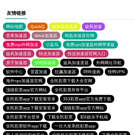
友情链接
网站地图
QuickQ
旋风加速度器
旋风加速
坚果加速器
tiktok加速器
狗急加速器官网
免费vqn外网加速
小蓝鸟
免费vps加速器外网苹果版
旋风加速度器
快连加速器
快连加速器官网入口
原子加速器
快鸭加速器
旋风加速度器
外网网址导航
软件中心
雷霆加速
狂飙加速器
哔咔漫画
快鸭VPN
海外npv加速器官网
全民彩票下载大全官网
顶级彩票app官方网站
全民彩票所有平台
全民彩票app下载安装安卓
353彩票app官方免费下载
全民彩票app下载安装安卓
顶级彩票app官方网站
全民彩票平台登录
下载全民彩票
彩6娱乐手机端
全民彩票软件app下载
一分大发系统彩票app