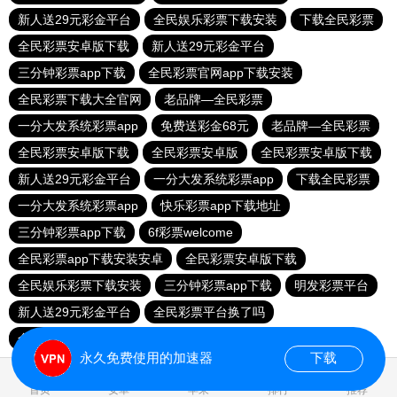
新人送29元彩金平台
全民娱乐彩票下载安装
下载全民彩票
全民彩票安卓版下载
新人送29元彩金平台
三分钟彩票app下载
全民彩票官网app下载安装
全民彩票下载大全官网
老品牌—全民彩票
一分大发系统彩票app
免费送彩金68元
老品牌—全民彩票
全民彩票安卓版下载
全民彩票安卓版
全民彩票安卓版下载
新人送29元彩金平台
一分大发系统彩票app
下载全民彩票
一分大发系统彩票app
快乐彩票app下载地址
三分钟彩票app下载
6f彩票welcome
全民彩票app下载安装安卓
全民彩票安卓版下载
全民娱乐彩票下载安装
三分钟彩票app下载
明发彩票平台
新人送29元彩金平台
全民彩票平台换了吗
全民彩票官网app下载安装
永久免费使用的加速器
下载
0.019800s
首页
安卓
苹果
排行
推荐