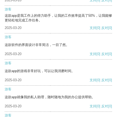
2025-03-20
支持
[0]
反对
[0]
游客
这款app是我工作上的得力助手，让我的工作效率提高了50%，让我能够
更轻松地完成工作任务。
2025-03-20
支持
[0]
反对
[0]
游客
这款软件的界面设计非常简洁，一目了然。
2025-03-20
支持
[0]
反对
[0]
游客
这款app的游戏非常好玩，可以让我消磨时间。
2025-03-20
支持
[0]
反对
[0]
游客
这款app就像我的私人助理，随时随地为我的办公提供帮助。
2025-03-20
支持
[0]
反对
[0]
游客