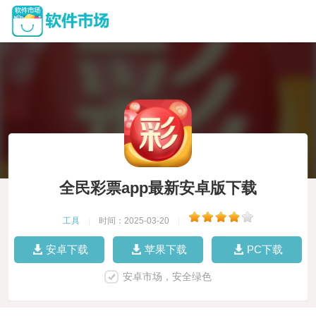
全民彩票app最新安卓版下载
工具
|
时间：2025-03-20
|
安卓下载
苹果下载
PC下载
安卓市场，安全绿色