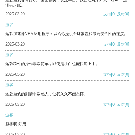
没有玩腻。
2025-03-20
支持
[0]
反对
[0]
游客
这款加速器VPM应用程序可以给你提供全球覆盖和最高安全性的连接。
2025-03-20
支持
[0]
反对
[0]
游客
这款软件的操作非常简单，即使是小白也能快速上手。
2025-03-20
支持
[0]
反对
[0]
游客
这款游戏的剧情非常感人，让我久久不能忘怀。
2025-03-20
支持
[0]
反对
[0]
游客
超棒啊 好用
2025-03-20
支持
[0]
反对
[0]