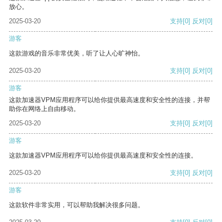
放心。
2025-03-20
支持
[0]
反对
[0]
游客
这款游戏的音乐非常优美，听了让人心旷神怡。
2025-03-20
支持
[0]
反对
[0]
游客
这款加速器VPM应用程序可以给你提供最高速度和安全性的连接，并帮
助你在网络上自由移动。
2025-03-20
支持
[0]
反对
[0]
游客
这款加速器VPM应用程序可以给你提供最高速度和安全性的连接。
2025-03-20
支持
[0]
反对
[0]
游客
这款软件非常实用，可以帮助我解决很多问题。