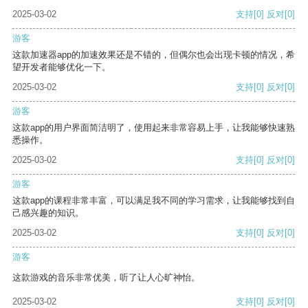
2025-03-02
支持
[0]
反对
[0]
游客
这款加速器app的加速效果还是不错的，但偶尔也会出现卡顿的情况，希
望开发者能够优化一下。
2025-03-02
支持
[0]
反对
[0]
游客
这款app的用户界面简洁明了，使用起来非常容易上手，让我能够快速熟
悉操作。
2025-03-02
支持
[0]
反对
[0]
游客
这款app的课程非常丰富，可以满足我不同的学习需求，让我能够找到自
己感兴趣的知识。
2025-03-02
支持
[0]
反对
[0]
游客
这款游戏的音乐非常优美，听了让人心旷神怡。
2025-03-02
支持
[0]
反对
[0]