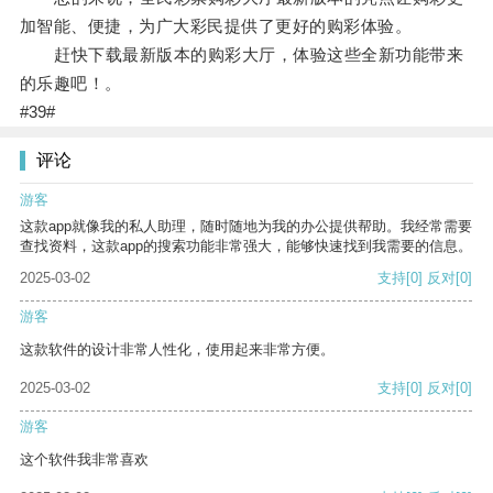
加智能、便捷，为广大彩民提供了更好的购彩体验。
赶快下载最新版本的购彩大厅，体验这些全新功能带来
的乐趣吧！。
#39#
评论
游客
这款app就像我的私人助理，随时随地为我的办公提供帮助。我经常需要
查找资料，这款app的搜索功能非常强大，能够快速找到我需要的信息。
2025-03-02
支持
[0]
反对
[0]
游客
这款软件的设计非常人性化，使用起来非常方便。
2025-03-02
支持
[0]
反对
[0]
游客
这个软件我非常喜欢