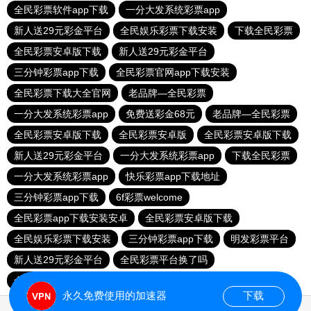
全民彩票软件app下载
一分大发系统彩票app
新人送29元彩金平台
全民娱乐彩票下载安装
下载全民彩票
全民彩票安卓版下载
新人送29元彩金平台
三分钟彩票app下载
全民彩票官网app下载安装
全民彩票下载大全官网
老品牌—全民彩票
一分大发系统彩票app
免费送彩金68元
老品牌—全民彩票
全民彩票安卓版下载
全民彩票安卓版
全民彩票安卓版下载
新人送29元彩金平台
一分大发系统彩票app
下载全民彩票
一分大发系统彩票app
快乐彩票app下载地址
三分钟彩票app下载
6f彩票welcome
全民彩票app下载安装安卓
全民彩票安卓版下载
全民娱乐彩票下载安装
三分钟彩票app下载
明发彩票平台
新人送29元彩金平台
全民彩票平台换了吗
全民彩票官网app下载安装
永久免费使用的加速器
下载