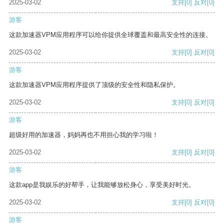
2025-03-02
支持
[0]
反对
[0]
游客
这款加速器VPM应用程序可以给你提供全球覆盖和最高安全性的连接。
2025-03-02
支持
[0]
反对
[0]
游客
这款加速器VPM应用程序提供了顶级的安全性和隐私保护。
2025-03-02
支持
[0]
反对
[0]
游客
超级好用的加速器，妈妈再也不用担心我的学习啦！
2025-03-02
支持
[0]
反对
[0]
游客
这款app是我娱乐的好帮手，让我能够放松身心，享受美好时光。
2025-03-02
支持
[0]
反对
[0]
游客