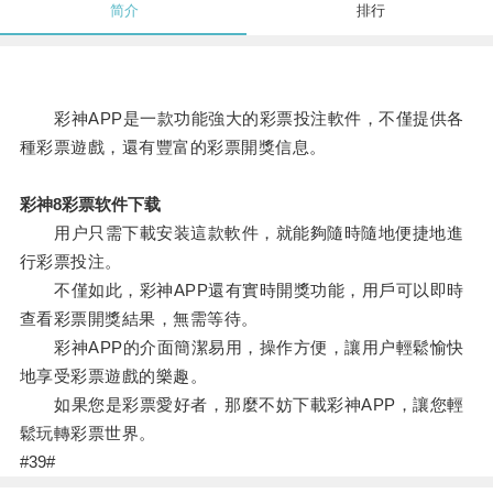
简介
排行
彩神APP是一款功能強大的彩票投注軟件，不僅提供各
種彩票遊戲，還有豐富的彩票開獎信息。
彩神8彩票软件下载
用户只需下載安装這款軟件，就能夠隨時隨地便捷地進
行彩票投注。
不僅如此，彩神APP還有實時開獎功能，用戶可以即時
查看彩票開獎結果，無需等待。
彩神APP的介面簡潔易用，操作方便，讓用户輕鬆愉快
地享受彩票遊戲的樂趣。
如果您是彩票愛好者，那麼不妨下載彩神APP，讓您輕
鬆玩轉彩票世界。
#39#