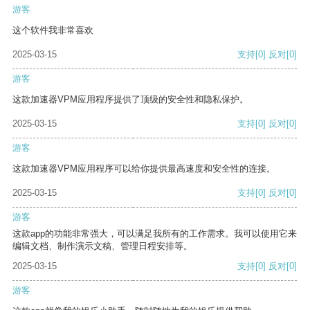
游客
这个软件我非常喜欢
2025-03-15
支持
[0]
反对
[0]
游客
这款加速器VPM应用程序提供了顶级的安全性和隐私保护。
2025-03-15
支持
[0]
反对
[0]
游客
这款加速器VPM应用程序可以给你提供最高速度和安全性的连接。
2025-03-15
支持
[0]
反对
[0]
游客
这款app的功能非常强大，可以满足我所有的工作需求。我可以使用它来
编辑文档、制作演示文稿、管理日程安排等。
2025-03-15
支持
[0]
反对
[0]
游客