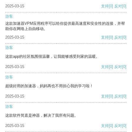
2025-03-15
支持
[0]
反对
[0]
游客
这款加速器VPM应用程序可以给你提供最高速度和安全性的连接，并帮
助你在网络上自由移动。
2025-03-15
支持
[0]
反对
[0]
游客
这款app的社区氛围很温馨，让我能够感受到家的温暖。
2025-03-15
支持
[0]
反对
[0]
游客
超级好用的加速器，妈妈再也不用担心我的学习啦！
2025-03-15
支持
[0]
反对
[0]
游客
这款软件简直是神器，解决了我所有问题。
2025-03-15
支持
[0]
反对
[0]