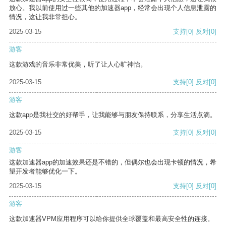
放心。我以前使用过一些其他的加速器app，经常会出现个人信息泄露的
情况，这让我非常担心。
2025-03-15
支持
[0]
反对
[0]
游客
这款游戏的音乐非常优美，听了让人心旷神怡。
2025-03-15
支持
[0]
反对
[0]
游客
这款app是我社交的好帮手，让我能够与朋友保持联系，分享生活点滴。
2025-03-15
支持
[0]
反对
[0]
游客
这款加速器app的加速效果还是不错的，但偶尔也会出现卡顿的情况，希
望开发者能够优化一下。
2025-03-15
支持
[0]
反对
[0]
游客
这款加速器VPM应用程序可以给你提供全球覆盖和最高安全性的连接。