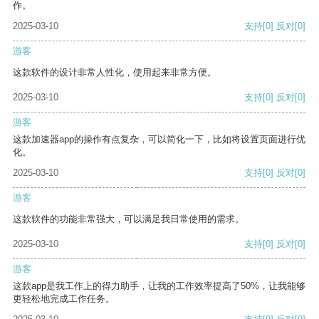
作。
2025-03-10
支持
[0]
反对
[0]
游客
这款软件的设计非常人性化，使用起来非常方便。
2025-03-10
支持
[0]
反对
[0]
游客
这款加速器app的操作有点复杂，可以简化一下，比如将设置页面进行优
化。
2025-03-10
支持
[0]
反对
[0]
游客
这款软件的功能非常强大，可以满足我日常使用的需求。
2025-03-10
支持
[0]
反对
[0]
游客
这款app是我工作上的得力助手，让我的工作效率提高了50%，让我能够
更轻松地完成工作任务。