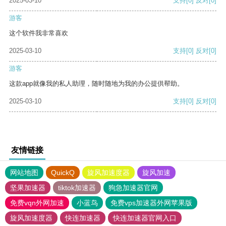
2025-03-10
支持
[0]
反对
[0]
游客
这个软件我非常喜欢
2025-03-10
支持
[0]
反对
[0]
游客
这款app就像我的私人助理，随时随地为我的办公提供帮助。
2025-03-10
支持
[0]
反对
[0]
友情链接
网站地图
QuickQ
旋风加速度器
旋风加速
坚果加速器
tiktok加速器
狗急加速器官网
免费vqn外网加速
小蓝鸟
免费vps加速器外网苹果版
旋风加速度器
快连加速器
快连加速器官网入口