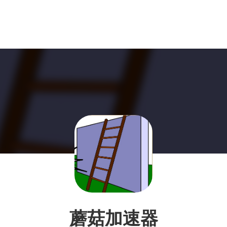
蘑菇加速器