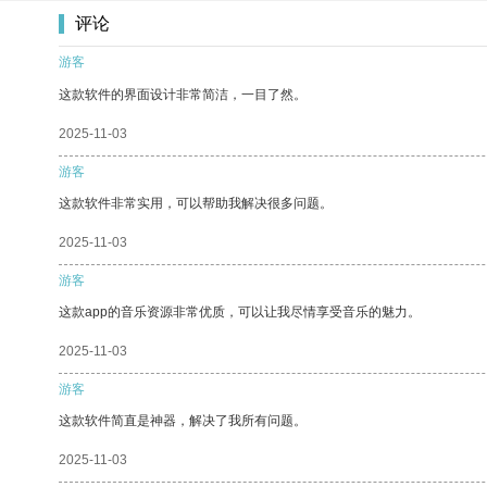
评论
游客
这款软件的界面设计非常简洁，一目了然。
2025-11-03
游客
这款软件非常实用，可以帮助我解决很多问题。
2025-11-03
游客
这款app的音乐资源非常优质，可以让我尽情享受音乐的魅力。
2025-11-03
游客
这款软件简直是神器，解决了我所有问题。
2025-11-03