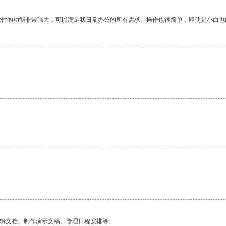
软件的功能非常强大，可以满足我日常办公的所有需求。操作也很简单，即使是小白也
编辑文档、制作演示文稿、管理日程安排等。