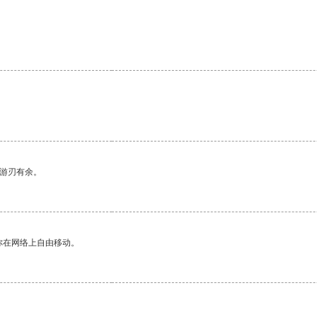
中游刃有余。
你在网络上自由移动。