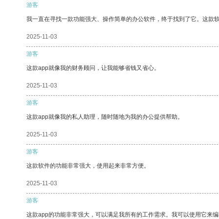
游客
我一直在寻找一款功能强大、操作简单的办公软件，终于找到了它。这款
2025-11-03
游客
这款app就像我的财务顾问，让我能够省钱又省心。
2025-11-03
游客
这款app就像我的私人助理，随时随地为我的办公提供帮助。
2025-11-03
游客
这款软件的功能非常强大，使用起来非常方便。
2025-11-03
游客
这款app的功能非常强大，可以满足我所有的工作需求。我可以使用它来