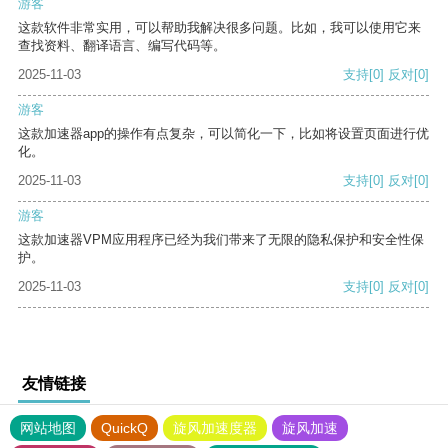
游客
这款软件非常实用，可以帮助我解决很多问题。比如，我可以使用它来
查找资料、翻译语言、编写代码等。
2025-11-03
支持
[0]
反对
[0]
游客
这款加速器app的操作有点复杂，可以简化一下，比如将设置页面进行优
化。
2025-11-03
支持
[0]
反对
[0]
游客
这款加速器VPM应用程序已经为我们带来了无限的隐私保护和安全性保
护。
2025-11-03
支持
[0]
反对
[0]
友情链接
网站地图
QuickQ
旋风加速度器
旋风加速