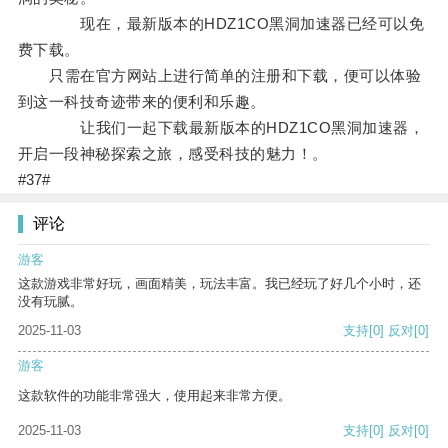
现在，最新版本的HDZ1CO黑洞加速器已经可以免
费下载。
只需在官方网站上进行简单的注册和下载，便可以体验
到这一科技奇迹带来的便利和乐趣。
让我们一起下载最新版本的HDZ1CO黑洞加速器，
开启一段神秘探索之旅，感受科技的魅力！。
#37#
评论
游客
这款游戏非常好玩，画面精美，玩法丰富。我已经玩了好几个小时，还
没有玩腻。
2025-11-03
支持
[0]
反对
[0]
游客
这款软件的功能非常强大，使用起来非常方便。
2025-11-03
支持
[0]
反对
[0]