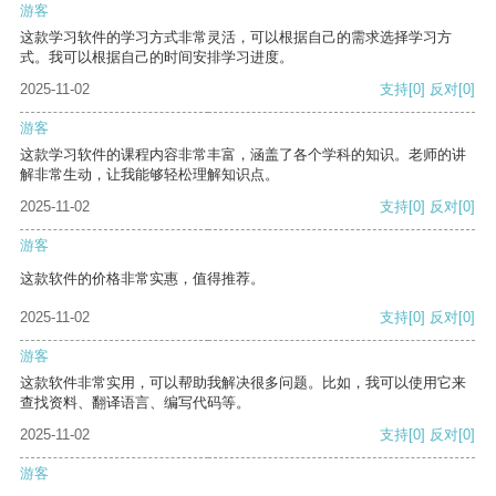
游客
这款学习软件的学习方式非常灵活，可以根据自己的需求选择学习方
式。我可以根据自己的时间安排学习进度。
2025-11-02
支持
[0]
反对
[0]
游客
这款学习软件的课程内容非常丰富，涵盖了各个学科的知识。老师的讲
解非常生动，让我能够轻松理解知识点。
2025-11-02
支持
[0]
反对
[0]
游客
这款软件的价格非常实惠，值得推荐。
2025-11-02
支持
[0]
反对
[0]
游客
这款软件非常实用，可以帮助我解决很多问题。比如，我可以使用它来
查找资料、翻译语言、编写代码等。
2025-11-02
支持
[0]
反对
[0]
游客