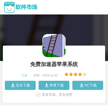
免费加速器苹果系统
工具
|
时间：2025-11-02
|
安卓下载
苹果下载
PC下载
安卓市场，安全绿色