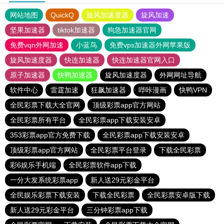
网站地图
QuickQ
旋风加速度器
旋风加速
坚果加速器
tiktok加速器
狗急加速器官网
免费vqn外网加速
小蓝鸟
免费vps加速器外网苹果版
旋风加速度器
快连加速器
快连加速器官网入口
原子加速器
快鸭加速器
旋风加速度器
外网网址导航
软件中心
雷霆加速
狂飙加速器
哔咔漫画
快鸭VPN
全民彩票下载大全官网
顶级彩票app官方网站
全民彩票所有平台
全民彩票app下载安装安卓
353彩票app官方免费下载
全民彩票app下载安装安卓
顶级彩票app官方网站
全民彩票平台登录
下载全民彩票
彩6娱乐手机端
全民彩票软件app下载
一分大发系统彩票app
新人送29元彩金平台
全民娱乐彩票下载安装
下载全民彩票
全民彩票安卓版下载
新人送29元彩金平台
三分钟彩票app下载