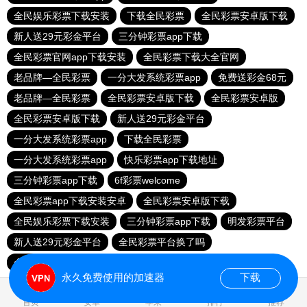
全民娱乐彩票下载安装
下载全民彩票
全民彩票安卓版下载
新人送29元彩金平台
三分钟彩票app下载
全民彩票官网app下载安装
全民彩票下载大全官网
老品牌—全民彩票
一分大发系统彩票app
免费送彩金68元
老品牌—全民彩票
全民彩票安卓版下载
全民彩票安卓版
全民彩票安卓版下载
新人送29元彩金平台
一分大发系统彩票app
下载全民彩票
一分大发系统彩票app
快乐彩票app下载地址
三分钟彩票app下载
6f彩票welcome
全民彩票app下载安装安卓
全民彩票安卓版下载
全民娱乐彩票下载安装
三分钟彩票app下载
明发彩票平台
新人送29元彩金平台
全民彩票平台换了吗
全民彩票官网app下载安装
永久免费使用的加速器
下载
0.026512s
首页
安卓
苹果
排行
推荐