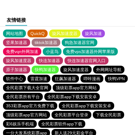
友情链接
网站地图
QuickQ
旋风加速度器
旋风加速
坚果加速器
tiktok加速器
狗急加速器官网
免费vqn外网加速
小蓝鸟
免费vps加速器外网苹果版
旋风加速度器
快连加速器
快连加速器官网入口
原子加速器
快鸭加速器
旋风加速度器
外网网址导航
软件中心
雷霆加速
狂飙加速器
哔咔漫画
快鸭VPN
全民彩票下载大全官网
顶级彩票app官方网站
全民彩票所有平台
全民彩票app下载安装安卓
353彩票app官方免费下载
全民彩票app下载安装安卓
顶级彩票app官方网站
全民彩票平台登录
下载全民彩票
彩6娱乐手机端
全民彩票软件app下载
一分大发系统彩票app
新人送29元彩金平台