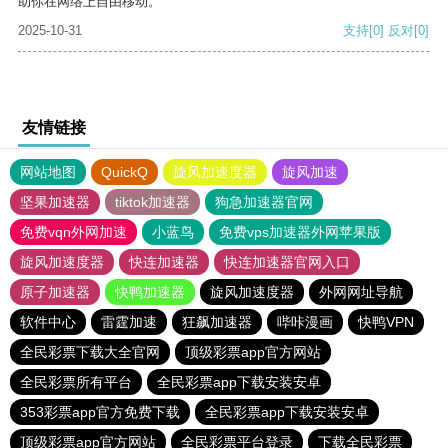
助你在网络上自由移动。
2025-10-31
支持
[0]
反对
[0]
友情链接
网站地图
QuickQ
旋风加速度器
旋风加速
坚果加速器
tiktok加速器
狗急加速器官网
免费vqn外网加速
小蓝鸟
免费vps加速器外网苹果版
旋风加速度器
快连加速器
快连加速器官网入口
原子加速器
快鸭加速器
旋风加速度器
外网网址导航
软件中心
雷霆加速
狂飙加速器
哔咔漫画
快鸭VPN
全民彩票下载大全官网
顶级彩票app官方网站
全民彩票所有平台
全民彩票app下载安装安卓
353彩票app官方免费下载
全民彩票app下载安装安卓
顶级彩票app官方网站
全民彩票平台登录
下载全民彩票