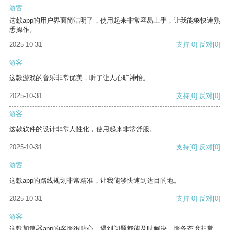
游客
这款app的用户界面简洁明了，使用起来非常容易上手，让我能够快速熟
悉操作。
2025-10-31
支持
[0]
反对
[0]
游客
这款游戏的音乐非常优美，听了让人心旷神怡。
2025-10-31
支持
[0]
反对
[0]
游客
这款软件的设计非常人性化，使用起来非常舒服。
2025-10-31
支持
[0]
反对
[0]
游客
这款app的路线规划非常精准，让我能够快速到达目的地。
2025-10-31
支持
[0]
反对
[0]
游客
这款加速器app的客服很贴心，遇到问题都能及时解决，服务态度非常