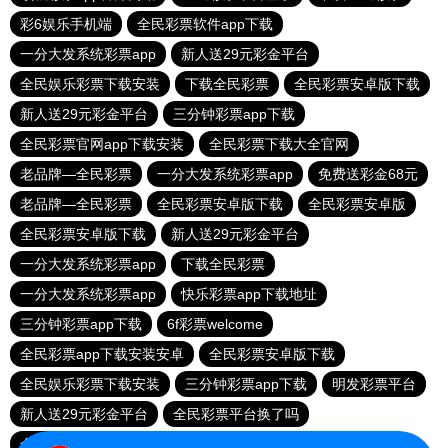
彩6娱乐手机端
全民彩票软件app下载
一分大发系统彩票app
新人送29元彩金平台
全民娱乐彩票下载安装
下载全民彩票
全民彩票安卓版下载
新人送29元彩金平台
三分钟彩票app下载
全民彩票官网app下载安装
全民彩票下载大全官网
老品牌—全民彩票
一分大发系统彩票app
免费送彩金68元
老品牌—全民彩票
全民彩票安卓版下载
全民彩票安卓版
全民彩票安卓版下载
新人送29元彩金平台
一分大发系统彩票app
下载全民彩票
一分大发系统彩票app
快乐彩票app下载地址
三分钟彩票app下载
6f彩票welcome
全民彩票app下载安装安卓
全民彩票安卓版下载
全民娱乐彩票下载安装
三分钟彩票app下载
明发彩票平台
新人送29元彩金平台
全民彩票平台换了吗
全民彩票官网app下载安装