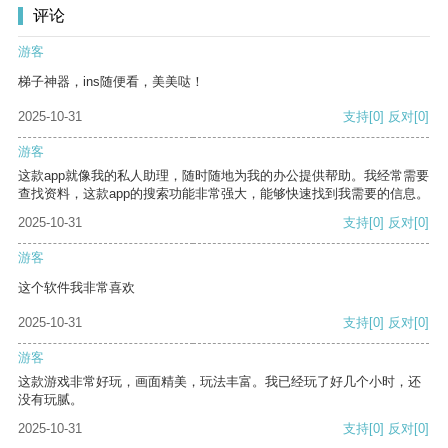
评论
游客
梯子神器，ins随便看，美美哒！
2025-10-31
支持
[0]
反对
[0]
游客
这款app就像我的私人助理，随时随地为我的办公提供帮助。我经常需要
查找资料，这款app的搜索功能非常强大，能够快速找到我需要的信息。
2025-10-31
支持
[0]
反对
[0]
游客
这个软件我非常喜欢
2025-10-31
支持
[0]
反对
[0]
游客
这款游戏非常好玩，画面精美，玩法丰富。我已经玩了好几个小时，还
没有玩腻。
2025-10-31
支持
[0]
反对
[0]