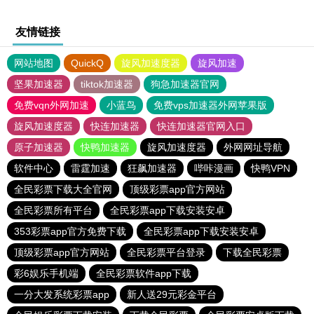
友情链接
网站地图
QuickQ
旋风加速度器
旋风加速
坚果加速器
tiktok加速器
狗急加速器官网
免费vqn外网加速
小蓝鸟
免费vps加速器外网苹果版
旋风加速度器
快连加速器
快连加速器官网入口
原子加速器
快鸭加速器
旋风加速度器
外网网址导航
软件中心
雷霆加速
狂飙加速器
哔咔漫画
快鸭VPN
全民彩票下载大全官网
顶级彩票app官方网站
全民彩票所有平台
全民彩票app下载安装安卓
353彩票app官方免费下载
全民彩票app下载安装安卓
顶级彩票app官方网站
全民彩票平台登录
下载全民彩票
彩6娱乐手机端
全民彩票软件app下载
一分大发系统彩票app
新人送29元彩金平台