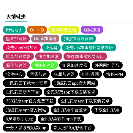
友情链接
网站地图
QuickQ
旋风加速度器
旋风加速
坚果加速器
tiktok加速器
狗急加速器官网
免费vqn外网加速
小蓝鸟
免费vps加速器外网苹果版
旋风加速度器
快连加速器
快连加速器官网入口
原子加速器
快鸭加速器
旋风加速度器
外网网址导航
软件中心
雷霆加速
狂飙加速器
哔咔漫画
快鸭VPN
全民彩票下载大全官网
顶级彩票app官方网站
全民彩票所有平台
全民彩票app下载安装安卓
353彩票app官方免费下载
全民彩票app下载安装安卓
顶级彩票app官方网站
全民彩票平台登录
下载全民彩票
彩6娱乐手机端
全民彩票软件app下载
一分大发系统彩票app
新人送29元彩金平台