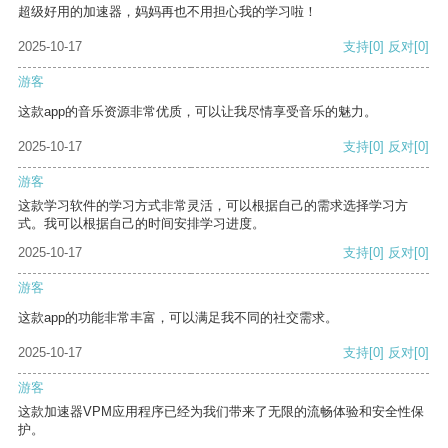
超级好用的加速器，妈妈再也不用担心我的学习啦！
2025-10-17
支持
[0]
反对
[0]
游客
这款app的音乐资源非常优质，可以让我尽情享受音乐的魅力。
2025-10-17
支持
[0]
反对
[0]
游客
这款学习软件的学习方式非常灵活，可以根据自己的需求选择学习方
式。我可以根据自己的时间安排学习进度。
2025-10-17
支持
[0]
反对
[0]
游客
这款app的功能非常丰富，可以满足我不同的社交需求。
2025-10-17
支持
[0]
反对
[0]
游客
这款加速器VPM应用程序已经为我们带来了无限的流畅体验和安全性保
护。