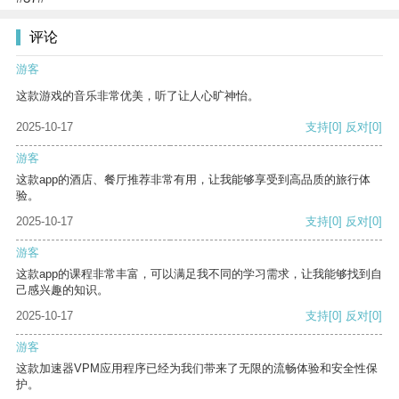
评论
游客
这款游戏的音乐非常优美，听了让人心旷神怡。
2025-10-17
支持
[0]
反对
[0]
游客
这款app的酒店、餐厅推荐非常有用，让我能够享受到高品质的旅行体
验。
2025-10-17
支持
[0]
反对
[0]
游客
这款app的课程非常丰富，可以满足我不同的学习需求，让我能够找到自
己感兴趣的知识。
2025-10-17
支持
[0]
反对
[0]
游客
这款加速器VPM应用程序已经为我们带来了无限的流畅体验和安全性保
护。