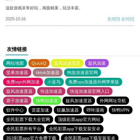
这款游戏非常好玩，画面精美，玩法丰富。
2025-10-16
支持
[0]
反对
[0]
友情链接
网站地图
QuickQ
旋风加速度器
旋风加速
坚果加速器
tiktok加速器
狗急加速器官网
免费vqn外网加速
小蓝鸟
免费vps加速器外网苹果版
旋风加速度器
快连加速器
快连加速器官网入口
原子加速器
快鸭加速器
旋风加速度器
外网网址导航
软件中心
雷霆加速
狂飙加速器
哔咔漫画
快鸭VPN
全民彩票下载大全官网
顶级彩票app官方网站
全民彩票所有平台
全民彩票app下载安装安卓
353彩票app官方免费下载
全民彩票app下载安装安卓