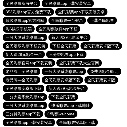
全民彩票所有平台
全民彩票app下载安装安卓
353彩票app官方免费下载
全民彩票app下载安装安卓
顶级彩票app官方网站
全民彩票平台登录
下载全民彩票
彩6娱乐手机端
全民彩票软件app下载
一分大发系统彩票app
新人送29元彩金平台
全民娱乐彩票下载安装
下载全民彩票
全民彩票安卓版下载
新人送29元彩金平台
三分钟彩票app下载
全民彩票官网app下载安装
全民彩票下载大全官网
老品牌—全民彩票
一分大发系统彩票app
免费送彩金68元
老品牌—全民彩票
全民彩票安卓版下载
全民彩票安卓版
全民彩票安卓版下载
新人送29元彩金平台
一分大发系统彩票app
下载全民彩票
一分大发系统彩票app
快乐彩票app下载地址
三分钟彩票app下载
6f彩票welcome
全民彩票app下载安装安卓
全民彩票安卓版下载