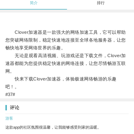
简介
排行
Clover加速器是一款强大的网络加速工具，它可以帮助
您突破网络限制，稳定快速地连接至全球各地服务器，让您
畅快地享受网络世界的乐趣。
无论是观看高清视频、玩游戏还是下载文件，Clover加
速器都能为您提供稳定快速的网络连接，让您尽情畅游互联
网。
快来下载Clover加速器，体验极速网络畅游的乐趣
吧！。
#37#
评论
游客
这款app的社区氛围很温馨，让我能够感受到家的温暖。