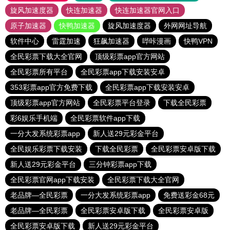
旋风加速度器
快连加速器
快连加速器官网入口
原子加速器
快鸭加速器
旋风加速度器
外网网址导航
软件中心
雷霆加速
狂飙加速器
哔咔漫画
快鸭VPN
全民彩票下载大全官网
顶级彩票app官方网站
全民彩票所有平台
全民彩票app下载安装安卓
353彩票app官方免费下载
全民彩票app下载安装安卓
顶级彩票app官方网站
全民彩票平台登录
下载全民彩票
彩6娱乐手机端
全民彩票软件app下载
一分大发系统彩票app
新人送29元彩金平台
全民娱乐彩票下载安装
下载全民彩票
全民彩票安卓版下载
新人送29元彩金平台
三分钟彩票app下载
全民彩票官网app下载安装
全民彩票下载大全官网
老品牌—全民彩票
一分大发系统彩票app
免费送彩金68元
老品牌—全民彩票
全民彩票安卓版下载
全民彩票安卓版
全民彩票安卓版下载
新人送29元彩金平台