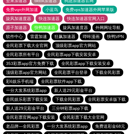
坚果加速器
tiktok加速器
狗急加速器官网
免费vqn外网加速
小蓝鸟
免费vps加速器外网苹果版
旋风加速度器
快连加速器
快连加速器官网入口
原子加速器
快鸭加速器
旋风加速度器
外网网址导航
软件中心
雷霆加速
狂飙加速器
哔咔漫画
快鸭VPN
全民彩票下载大全官网
顶级彩票app官方网站
全民彩票所有平台
全民彩票app下载安装安卓
353彩票app官方免费下载
全民彩票app下载安装安卓
顶级彩票app官方网站
全民彩票平台登录
下载全民彩票
彩6娱乐手机端
全民彩票软件app下载
一分大发系统彩票app
新人送29元彩金平台
全民娱乐彩票下载安装
下载全民彩票
全民彩票安卓版下载
新人送29元彩金平台
三分钟彩票app下载
全民彩票官网app下载安装
全民彩票下载大全官网
老品牌—全民彩票
一分大发系统彩票app
免费送彩金68元