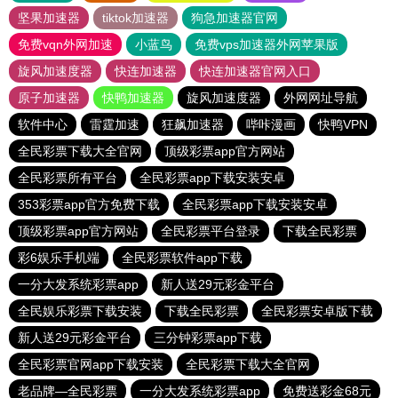
坚果加速器
tiktok加速器
狗急加速器官网
免费vqn外网加速
小蓝鸟
免费vps加速器外网苹果版
旋风加速度器
快连加速器
快连加速器官网入口
原子加速器
快鸭加速器
旋风加速度器
外网网址导航
软件中心
雷霆加速
狂飙加速器
哔咔漫画
快鸭VPN
全民彩票下载大全官网
顶级彩票app官方网站
全民彩票所有平台
全民彩票app下载安装安卓
353彩票app官方免费下载
全民彩票app下载安装安卓
顶级彩票app官方网站
全民彩票平台登录
下载全民彩票
彩6娱乐手机端
全民彩票软件app下载
一分大发系统彩票app
新人送29元彩金平台
全民娱乐彩票下载安装
下载全民彩票
全民彩票安卓版下载
新人送29元彩金平台
三分钟彩票app下载
全民彩票官网app下载安装
全民彩票下载大全官网
老品牌—全民彩票
一分大发系统彩票app
免费送彩金68元