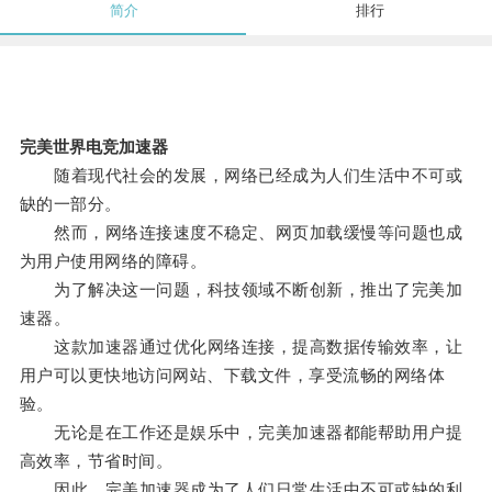
简介
排行
完美世界电竞加速器
随着现代社会的发展，网络已经成为人们生活中不可或
缺的一部分。
然而，网络连接速度不稳定、网页加载缓慢等问题也成
为用户使用网络的障碍。
为了解决这一问题，科技领域不断创新，推出了完美加
速器。
这款加速器通过优化网络连接，提高数据传输效率，让
用户可以更快地访问网站、下载文件，享受流畅的网络体
验。
无论是在工作还是娱乐中，完美加速器都能帮助用户提
高效率，节省时间。
因此，完美加速器成为了人们日常生活中不可或缺的利