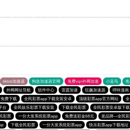
tiktok加速器
狗急加速器官网
免费vqn外网加速
小蓝鸟
免
外网网址导航
软件中心
雷霆加速
狂飙加速器
哔咔漫画
官方免费下载
全民彩票app下载安装安卓
顶级彩票app官方网站
全
平台
全民娱乐彩票下载安装
下载全民彩票
全民彩票安卓版下载
民彩票
一分大发系统彩票app
免费送彩金68元
老品牌—全民彩
p
下载全民彩票
一分大发系统彩票app
快乐彩票app下载地址