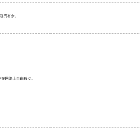
中游刃有余。
。
你在网络上自由移动。