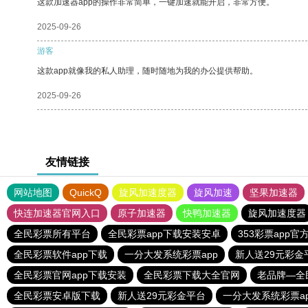
这款加速器app的操作非常简单，一键加速就能开启，非常方便。
2025-09-26
游客
这款app就像我的私人助理，随时随地为我的办公提供帮助。
2025-09-26
友情链接
网站地图
QuickQ
旋风加速度器
旋风加速
坚果加速器
快连加速器官网入口
原子加速器
快鸭加速器
旋风加速度器
全民彩票所有平台
全民彩票app下载安装安卓
353彩票app
全民彩票软件app下载
一分大发系统彩票app
新人送29元彩金
全民彩票官网app下载安装
全民彩票下载大全官网
老品牌—全
全民彩票安卓版下载
新人送29元彩金平台
一分大发系统彩票ap