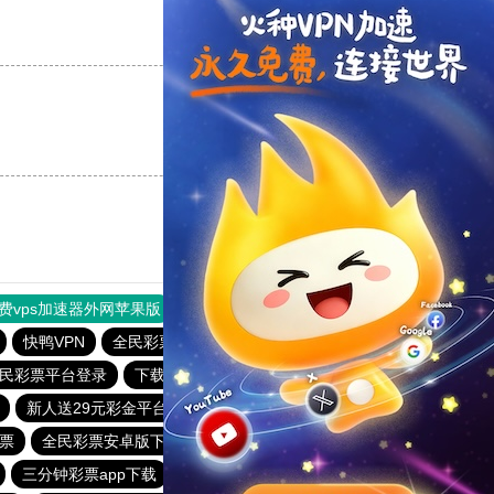
支持
[0]
反对
[0]
支持
[0]
反对
[0]
费vps加速器外网苹果版
旋风加速度器
快连加速器
快鸭VPN
全民彩票下载大全官网
顶级彩票app官方网站
民彩票平台登录
下载全民彩票
彩6娱乐手机端
新人送29元彩金平台
三分钟彩票app下载
票
全民彩票安卓版下载
全民彩票安卓版
三分钟彩票app下载
6f彩票welcome