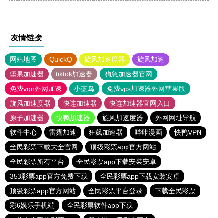
友情链接
网站地图
QuickQ
旋风加速度器
旋风加速
坚果加速器
tiktok加速器
狗急加速器官网
免费vqn外网加速
小蓝鸟
免费vps加速器外网苹果版
旋风加速度器
快连加速器
快连加速器官网入口
原子加速器
快鸭加速器
旋风加速度器
外网网址导航
软件中心
雷霆加速
狂飙加速器
哔咔漫画
快鸭VPN
全民彩票下载大全官网
顶级彩票app官方网站
全民彩票所有平台
全民彩票app下载安装安卓
353彩票app官方免费下载
全民彩票app下载安装安卓
顶级彩票app官方网站
全民彩票平台登录
下载全民彩票
彩6娱乐手机端
全民彩票软件app下载