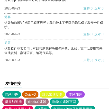
2025-09-23
支持
[0]
反对
[0]
游客
这款加速器VPM应用程序已经为我们带来了无限的隐私保护和安全性保
护。
2025-09-23
支持
[0]
反对
[0]
游客
这款软件非常实用，可以帮助我解决很多问题。比如，我可以使用它来
查找资料、翻译语言、编写代码等。
2025-09-23
支持
[0]
反对
[0]
友情链接
网站地图
QuickQ
旋风加速度器
旋风加速
坚果加速器
tiktok加速器
狗急加速器官网