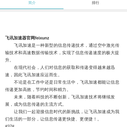
简介
排行
飞讯加速器官网feixunz
飞讯加速是一种新型的信息传递技术，通过空中激光传
输技术和高速数据传输技术，实现了信息传递速度的极大提
升。
在现代社会，人们对信息的获取和传递变得越来越迅
速，因此飞讯加速应运而生。
不论是在工作中还是日常生活中，飞讯加速都能让信息
传递更加高效，节约时间和精力。
未来，随着科技的不断创新，飞讯加速技术将继续发
展，成为信息传递的主流方式。
让我们一起迎接信息时代的新挑战，让飞讯加速成为我
们生活的一部分，让信息传递更快捷、更便捷！。
#37#