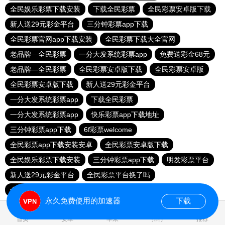
全民娱乐彩票下载安装
下载全民彩票
全民彩票安卓版下载
新人送29元彩金平台
三分钟彩票app下载
全民彩票官网app下载安装
全民彩票下载大全官网
老品牌—全民彩票
一分大发系统彩票app
免费送彩金68元
老品牌—全民彩票
全民彩票安卓版下载
全民彩票安卓版
全民彩票安卓版下载
新人送29元彩金平台
一分大发系统彩票app
下载全民彩票
一分大发系统彩票app
快乐彩票app下载地址
三分钟彩票app下载
6f彩票welcome
全民彩票app下载安装安卓
全民彩票安卓版下载
全民娱乐彩票下载安装
三分钟彩票app下载
明发彩票平台
新人送29元彩金平台
全民彩票平台换了吗
全民彩票官网app下载安装
永久免费使用的加速器
下载
0.027752s
首页
安卓
苹果
排行
推荐