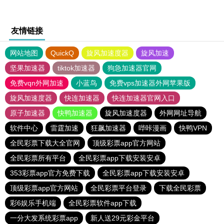
友情链接
网站地图
QuickQ
旋风加速度器
旋风加速
坚果加速器
tiktok加速器
狗急加速器官网
免费vqn外网加速
小蓝鸟
免费vps加速器外网苹果版
旋风加速度器
快连加速器
快连加速器官网入口
原子加速器
快鸭加速器
旋风加速度器
外网网址导航
软件中心
雷霆加速
狂飙加速器
哔咔漫画
快鸭VPN
全民彩票下载大全官网
顶级彩票app官方网站
全民彩票所有平台
全民彩票app下载安装安卓
353彩票app官方免费下载
全民彩票app下载安装安卓
顶级彩票app官方网站
全民彩票平台登录
下载全民彩票
彩6娱乐手机端
全民彩票软件app下载
一分大发系统彩票app
新人送29元彩金平台