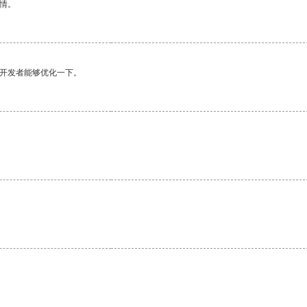
情。
望开发者能够优化一下。
。
。