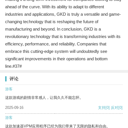
ahead of the curve. With its ability to adapt to different
industries and applications, GKD is truly a versatile and game-
changing technology that is reshaping the future of
manufacturing and beyond. In conclusion, GKD is a
revolutionary technology that is transforming industries with its
efficiency, performance, and reliability. Companies that
embrace this cutting-edge system will undoubtedly see
significant improvements in their operations and bottom
line.#37#
评论
游客
这款游戏的剧情非常感人，让我久久不能忘怀。
2025-09-16
支持
[0]
反对
[0]
游客
这款加速器VPM应用程序已经为我们带来了无限的隐私和自由。