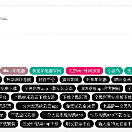
的商品。
tiktok加速器
狗急加速器官网
免费vqn外网加速
小蓝鸟
免
外网网址导航
软件中心
雷霆加速
狂飙加速器
哔咔漫画
官方免费下载
全民彩票app下载安装安卓
顶级彩票app官方网站
全
平台
全民娱乐彩票下载安装
下载全民彩票
全民彩票安卓版下载
民彩票
一分大发系统彩票app
免费送彩金68元
老品牌—全民彩
p
下载全民彩票
一分大发系统彩票app
快乐彩票app下载地址
下载安装
三分钟彩票app下载
明发彩票平台
新人送29元彩金