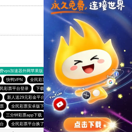
支持
[0]
反对
[0]
费vps加速器外网苹果版
旋风加速度器
快连加速器
快鸭VPN
全民彩票下载大全官网
顶级彩票app官方网站
民彩票平台登录
下载全民彩票
彩6娱乐手机端
新人送29元彩金平台
三分钟彩票app下载
票
全民彩票安卓版下载
全民彩票安卓版
三分钟彩票app下载
6f彩票welcome
平台
全民彩票平台换了吗
全民彩票官网app下载安装