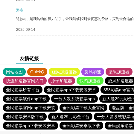
游客
这款app是我购物的得力助手，让我能够找到最优惠的价格，买到最合适
2025-09-14
友情链接
网站地图
QuickQ
旋风加速度器
旋风加速
坚果加速器
快连加速器官网入口
原子加速器
快鸭加速器
旋风加速度器
全民彩票所有平台
全民彩票app下载安装安卓
353彩票app
全民彩票软件app下载
一分大发系统彩票app
新人送29元彩金
全民彩票官网app下载安装
全民彩票下载大全官网
老品牌—全
全民彩票安卓版下载
新人送29元彩金平台
一分大发系统彩票ap
全民彩票app下载安装安卓
全民彩票安卓版下载
全民娱乐彩票