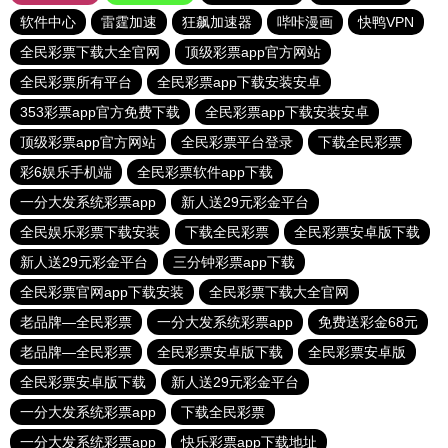
软件中心
雷霆加速
狂飙加速器
哔咔漫画
快鸭VPN
全民彩票下载大全官网
顶级彩票app官方网站
全民彩票所有平台
全民彩票app下载安装安卓
353彩票app官方免费下载
全民彩票app下载安装安卓
顶级彩票app官方网站
全民彩票平台登录
下载全民彩票
彩6娱乐手机端
全民彩票软件app下载
一分大发系统彩票app
新人送29元彩金平台
全民娱乐彩票下载安装
下载全民彩票
全民彩票安卓版下载
新人送29元彩金平台
三分钟彩票app下载
全民彩票官网app下载安装
全民彩票下载大全官网
老品牌—全民彩票
一分大发系统彩票app
免费送彩金68元
老品牌—全民彩票
全民彩票安卓版下载
全民彩票安卓版
全民彩票安卓版下载
新人送29元彩金平台
一分大发系统彩票app
下载全民彩票
一分大发系统彩票app
快乐彩票app下载地址