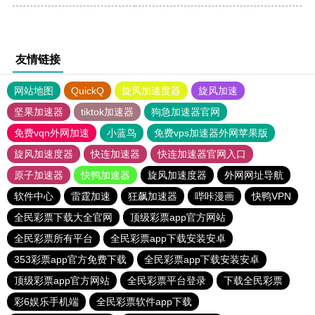
友情链接
网站地图
QuickQ
旋风加速度器
旋风加速
坚果加速器
tiktok加速器
狗急加速器官网
免费vqn外网加速
小蓝鸟
免费vps加速器外网苹果版
旋风加速度器
快连加速器
快连加速器官网入口
原子加速器
快鸭加速器
旋风加速度器
外网网址导航
软件中心
雷霆加速
狂飙加速器
哔咔漫画
快鸭VPN
全民彩票下载大全官网
顶级彩票app官方网站
全民彩票所有平台
全民彩票app下载安装安卓
353彩票app官方免费下载
全民彩票app下载安装安卓
顶级彩票app官方网站
全民彩票平台登录
下载全民彩票
彩6娱乐手机端
全民彩票软件app下载