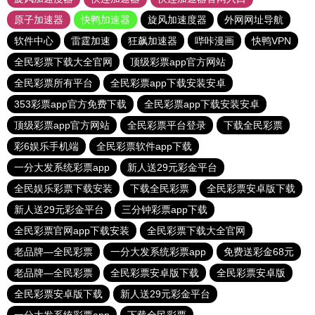
原子加速器
快鸭加速器
旋风加速度器
外网网址导航
软件中心
雷霆加速
狂飙加速器
哔咔漫画
快鸭VPN
全民彩票下载大全官网
顶级彩票app官方网站
全民彩票所有平台
全民彩票app下载安装安卓
353彩票app官方免费下载
全民彩票app下载安装安卓
顶级彩票app官方网站
全民彩票平台登录
下载全民彩票
彩6娱乐手机端
全民彩票软件app下载
一分大发系统彩票app
新人送29元彩金平台
全民娱乐彩票下载安装
下载全民彩票
全民彩票安卓版下载
新人送29元彩金平台
三分钟彩票app下载
全民彩票官网app下载安装
全民彩票下载大全官网
老品牌—全民彩票
一分大发系统彩票app
免费送彩金68元
老品牌—全民彩票
全民彩票安卓版下载
全民彩票安卓版
全民彩票安卓版下载
新人送29元彩金平台