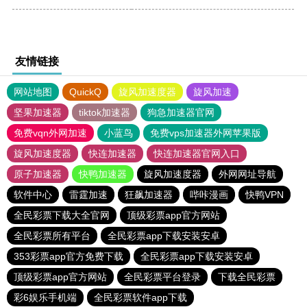
友情链接
网站地图
QuickQ
旋风加速度器
旋风加速
坚果加速器
tiktok加速器
狗急加速器官网
免费vqn外网加速
小蓝鸟
免费vps加速器外网苹果版
旋风加速度器
快连加速器
快连加速器官网入口
原子加速器
快鸭加速器
旋风加速度器
外网网址导航
软件中心
雷霆加速
狂飙加速器
哔咔漫画
快鸭VPN
全民彩票下载大全官网
顶级彩票app官方网站
全民彩票所有平台
全民彩票app下载安装安卓
353彩票app官方免费下载
全民彩票app下载安装安卓
顶级彩票app官方网站
全民彩票平台登录
下载全民彩票
彩6娱乐手机端
全民彩票软件app下载