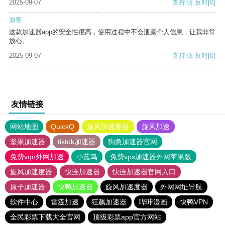
2025-09-07
支持
[0]
反对
[0]
游客
这款加速器app的安全性很高，使用过程中不会泄露个人信息，让我非常
放心。
2025-09-07
支持
[0]
反对
[0]
友情链接
网站地图
QuickQ
旋风加速度器
旋风加速
坚果加速器
tiktok加速器
狗急加速器官网
免费vqn外网加速
小蓝鸟
免费vps加速器外网苹果版
旋风加速度器
快连加速器
快连加速器官网入口
原子加速器
快鸭加速器
旋风加速度器
外网网址导航
软件中心
雷霆加速
狂飙加速器
哔咔漫画
快鸭VPN
全民彩票下载大全官网
顶级彩票app官方网站