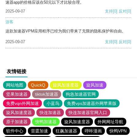
速器app的价格应该在50元以下才比较合理。
2025-09-07
支持
[0]
反对
[0]
游客
这款加速器VPM应用程序已经为我们带来了无限的隐私保护和自由。
2025-09-07
支持
[0]
反对
[0]
友情链接
网站地图
QuickQ
旋风加速度器
旋风加速
坚果加速器
tiktok加速器
狗急加速器官网
免费vqn外网加速
小蓝鸟
免费vps加速器外网苹果版
旋风加速度器
快连加速器
快连加速器官网入口
原子加速器
快鸭加速器
旋风加速度器
外网网址导航
软件中心
雷霆加速
狂飙加速器
哔咔漫画
快鸭VPN