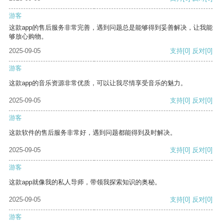
游客
这款app的售后服务非常完善，遇到问题总是能够得到妥善解决，让我能
够放心购物。
2025-09-05
支持
[0]
反对
[0]
游客
这款app的音乐资源非常优质，可以让我尽情享受音乐的魅力。
2025-09-05
支持
[0]
反对
[0]
游客
这款软件的售后服务非常好，遇到问题都能得到及时解决。
2025-09-05
支持
[0]
反对
[0]
游客
这款app就像我的私人导师，带领我探索知识的奥秘。
2025-09-05
支持
[0]
反对
[0]
游客