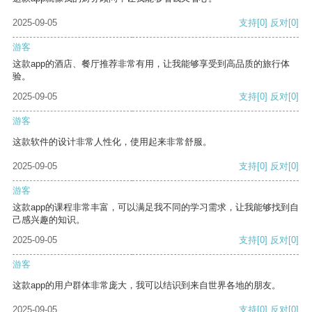
2025-09-05
支持
[0]
反对
[0]
游客
这款app的酒店、餐厅推荐非常有用，让我能够享受到高品质的旅行体
验。
2025-09-05
支持
[0]
反对
[0]
游客
这款软件的设计非常人性化，使用起来非常舒服。
2025-09-05
支持
[0]
反对
[0]
游客
这款app的课程非常丰富，可以满足我不同的学习需求，让我能够找到自
己感兴趣的知识。
2025-09-05
支持
[0]
反对
[0]
游客
这款app的用户群体非常庞大，我可以结识到来自世界各地的朋友。
2025-09-05
支持
[0]
反对
[0]