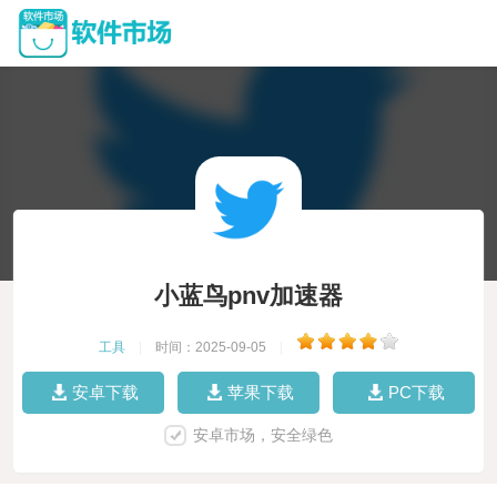
小蓝鸟pnv加速器
工具
|
时间：2025-09-05
|
安卓下载
苹果下载
PC下载
安卓市场，安全绿色