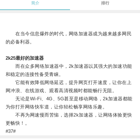
简介
排行
在当今信息爆炸的时代，网络加速器成为越来越多网民
的必备利器。
2k25最好的加速器
而在众多网络加速器中，2k加速器以其强大的加速功能
和稳定的连接性备受青睐。
它能有效降低网络延迟，提升网页打开速度，让你在上
网冲浪、在线游戏、观看高清视频时都能畅行无阻。
无论是Wi-Fi、4G、5G甚至是移动网络，2k加速器都能
为你打开网络快车道，让你轻松畅享网络乐趣。
不再为网速慢而苦恼，选择2k加速器，让网络体验更快
更畅快！。
#37#