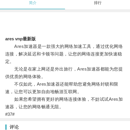
简介
排行
ares vnp最新版
Ares加速器是一款强大的网络加速工具，通过优化网络
连接，解决延迟和卡顿等问题，让您的网络连接更加快速稳
定。
无论是在家上网还是外出旅行，Ares加速器都能为您提
供优质的网络体验。
不仅如此，Ares加速器还能帮助您避免网络封锁和限
速，让您可以更加自由地畅游互联网。
如果您希望拥有更好的网络连接体验，不妨试试Ares加
速器，让您的网络畅通无阻。
#37#
评论