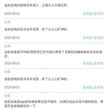
这款游戏的剧情非常感人，让我久久不能忘怀。
2025-09-01
支持
[0]
反对
[0]
游客
这款游戏的音乐非常优美，听了让人心旷神怡。
2025-09-01
支持
[0]
反对
[0]
游客
这款加速器VPM应用程序已经为我们带来了无限的流畅体验和安全性保
护。
2025-09-01
支持
[0]
反对
[0]
游客
这款游戏的音乐非常优美，听了让人心旷神怡。
2025-09-01
支持
[0]
反对
[0]
游客
这款加速器app的加速效果还是不错的，但偶尔也会出现卡顿的情况，希
望开发者能够优化一下。