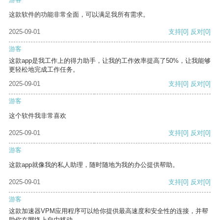
这款软件的功能非常全面，可以满足我所有需求。
2025-09-01
支持
[0]
反对
[0]
游客
这款app是我工作上的得力助手，让我的工作效率提高了50%，让我能够
更轻松地完成工作任务。
2025-09-01
支持
[0]
反对
[0]
游客
这个软件我非常喜欢
2025-09-01
支持
[0]
反对
[0]
游客
这款app就像我的私人助理，随时随地为我的办公提供帮助。
2025-09-01
支持
[0]
反对
[0]
游客
这款加速器VPM应用程序可以给你提供最高速度和安全性的连接，并帮
助你在网络上自由移动。