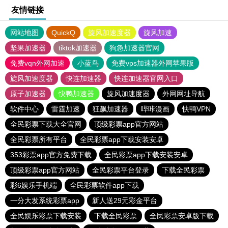
友情链接
网站地图
QuickQ
旋风加速度器
旋风加速
坚果加速器
tiktok加速器
狗急加速器官网
免费vqn外网加速
小蓝鸟
免费vps加速器外网苹果版
旋风加速度器
快连加速器
快连加速器官网入口
原子加速器
快鸭加速器
旋风加速度器
外网网址导航
软件中心
雷霆加速
狂飙加速器
哔咔漫画
快鸭VPN
全民彩票下载大全官网
顶级彩票app官方网站
全民彩票所有平台
全民彩票app下载安装安卓
353彩票app官方免费下载
全民彩票app下载安装安卓
顶级彩票app官方网站
全民彩票平台登录
下载全民彩票
彩6娱乐手机端
全民彩票软件app下载
一分大发系统彩票app
新人送29元彩金平台
全民娱乐彩票下载安装
下载全民彩票
全民彩票安卓版下载