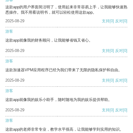
这款app的用户界面简洁明了，使用起来非常容易上手，让我能够快速熟
悉操作。我不用看说明书，就可以轻松使用这款app。
2025-08-29
支持
[0]
反对
[0]
游客
这款app就像我的财务顾问，让我能够省钱又省心。
2025-08-29
支持
[0]
反对
[0]
游客
这款加速器VPM应用程序已经为我们带来了无限的隐私保护和自由。
2025-08-29
支持
[0]
反对
[0]
游客
这款app就像我的娱乐小助手，随时随地为我的娱乐提供帮助。
2025-08-29
支持
[0]
反对
[0]
游客
这款app的老师非常专业，教学水平很高，让我能够学到实用的知识。