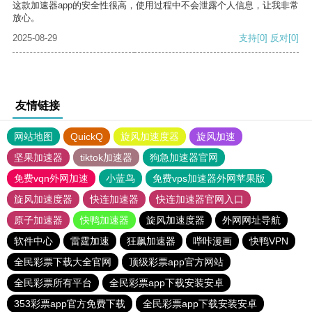
这款加速器app的安全性很高，使用过程中不会泄露个人信息，让我非常
放心。
2025-08-29
支持
[0]
反对
[0]
友情链接
网站地图
QuickQ
旋风加速度器
旋风加速
坚果加速器
tiktok加速器
狗急加速器官网
免费vqn外网加速
小蓝鸟
免费vps加速器外网苹果版
旋风加速度器
快连加速器
快连加速器官网入口
原子加速器
快鸭加速器
旋风加速度器
外网网址导航
软件中心
雷霆加速
狂飙加速器
哔咔漫画
快鸭VPN
全民彩票下载大全官网
顶级彩票app官方网站
全民彩票所有平台
全民彩票app下载安装安卓
353彩票app官方免费下载
全民彩票app下载安装安卓