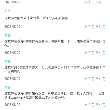
2025-08-29
支持
[0]
反对
[0]
游客
这款游戏的音乐非常优美，听了让人心旷神怡。
2025-08-29
支持
[0]
反对
[0]
游客
这款加速器app的操作有点复杂，可以简化一下，比如将设置页面进行优
化。
2025-08-29
支持
[0]
反对
[0]
游客
这款app的功能非常强大，可以满足我所有的工作需求，让我能够在工作
中游刃有余。
2025-08-29
支持
[0]
反对
[0]
游客
这款加速器app的价格有点贵，可以适当降低一些。我个人觉得，一款加
速器app的价格应该在50元以下才比较合理。
2025-08-29
支持
[0]
反对
[0]