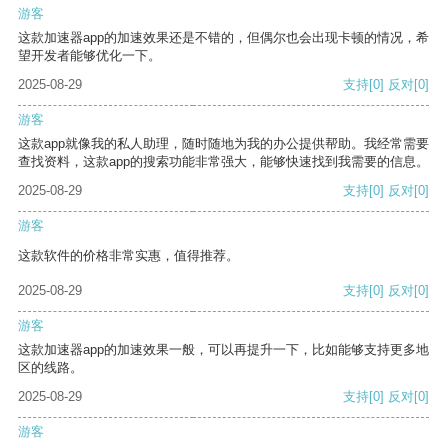
游客
这款加速器app的加速效果还是不错的，但偶尔也会出现卡顿的情况，希
望开发者能够优化一下。
2025-08-29
支持
[0]
反对
[0]
游客
这款app就像我的私人助理，随时随地为我的办公提供帮助。我经常需要
查找资料，这款app的搜索功能非常强大，能够快速找到我需要的信息。
2025-08-29
支持
[0]
反对
[0]
游客
这款软件的价格非常实惠，值得推荐。
2025-08-29
支持
[0]
反对
[0]
游客
这款加速器app的加速效果一般，可以再提升一下，比如能够支持更多地
区的线路。
2025-08-29
支持
[0]
反对
[0]
游客