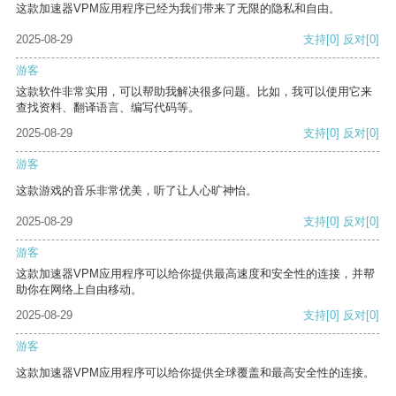
这款加速器VPM应用程序已经为我们带来了无限的隐私和自由。
2025-08-29
支持
[0]
反对
[0]
游客
这款软件非常实用，可以帮助我解决很多问题。比如，我可以使用它来
查找资料、翻译语言、编写代码等。
2025-08-29
支持
[0]
反对
[0]
游客
这款游戏的音乐非常优美，听了让人心旷神怡。
2025-08-29
支持
[0]
反对
[0]
游客
这款加速器VPM应用程序可以给你提供最高速度和安全性的连接，并帮
助你在网络上自由移动。
2025-08-29
支持
[0]
反对
[0]
游客
这款加速器VPM应用程序可以给你提供全球覆盖和最高安全性的连接。