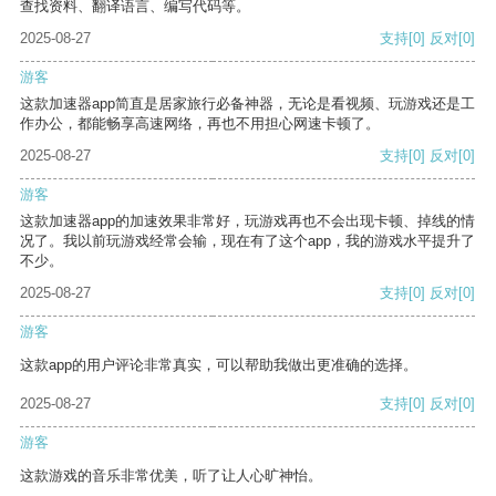
查找资料、翻译语言、编写代码等。
2025-08-27
支持
[0]
反对
[0]
游客
这款加速器app简直是居家旅行必备神器，无论是看视频、玩游戏还是工
作办公，都能畅享高速网络，再也不用担心网速卡顿了。
2025-08-27
支持
[0]
反对
[0]
游客
这款加速器app的加速效果非常好，玩游戏再也不会出现卡顿、掉线的情
况了。我以前玩游戏经常会输，现在有了这个app，我的游戏水平提升了
不少。
2025-08-27
支持
[0]
反对
[0]
游客
这款app的用户评论非常真实，可以帮助我做出更准确的选择。
2025-08-27
支持
[0]
反对
[0]
游客
这款游戏的音乐非常优美，听了让人心旷神怡。