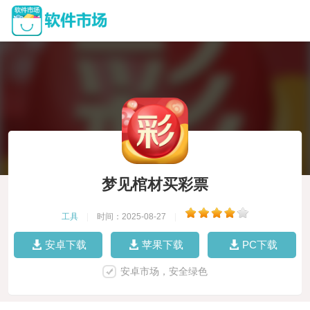
梦见棺材买彩票
工具
|
时间：2025-08-27
|
安卓下载
苹果下载
PC下载
安卓市场，安全绿色