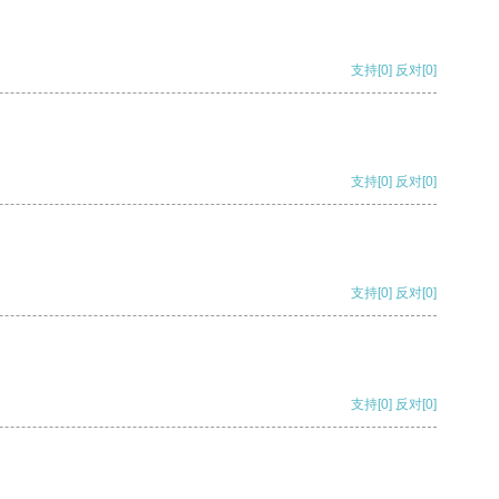
支持
[0]
反对
[0]
支持
[0]
反对
[0]
支持
[0]
反对
[0]
支持
[0]
反对
[0]