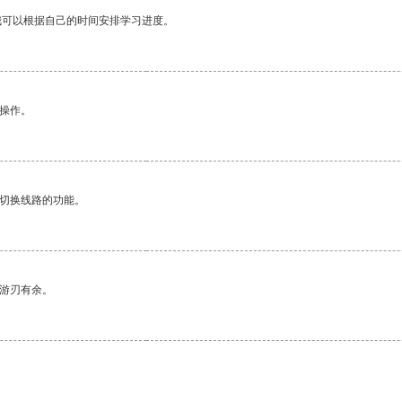
我可以根据自己的时间安排学习进度。
悉操作。
动切换线路的功能。
中游刃有余。