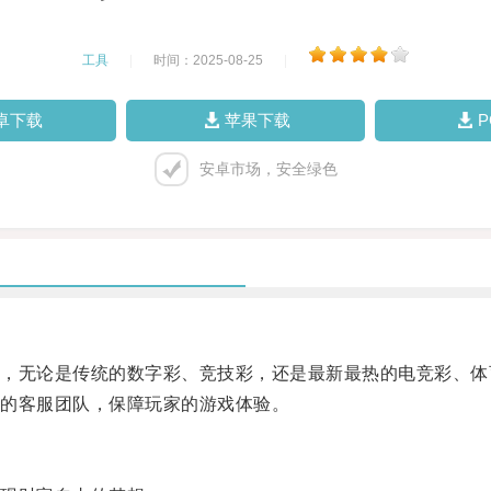
工具
|
时间：2025-08-25
|
卓下载
苹果下载
安卓市场，安全绿色
无论是传统的数字彩、竞技彩，还是最新最热的电竞彩、体
的客服团队，保障玩家的游戏体验。