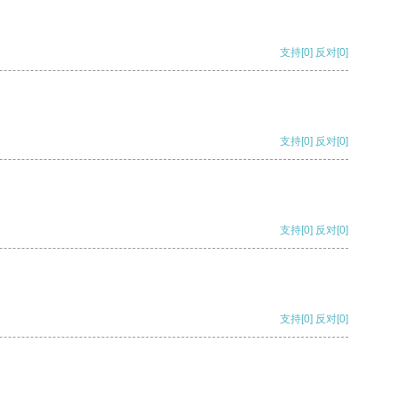
支持
[0]
反对
[0]
支持
[0]
反对
[0]
支持
[0]
反对
[0]
支持
[0]
反对
[0]