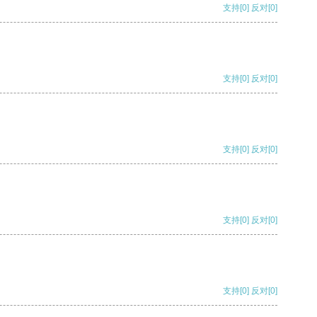
支持
[0]
反对
[0]
支持
[0]
反对
[0]
支持
[0]
反对
[0]
支持
[0]
反对
[0]
支持
[0]
反对
[0]