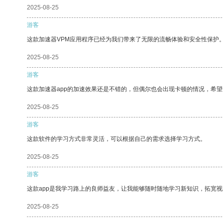
2025-08-25
游客
这款加速器VPM应用程序已经为我们带来了无限的流畅体验和安全性保护
2025-08-25
游客
这款加速器app的加速效果还是不错的，但偶尔也会出现卡顿的情况，希
2025-08-25
游客
这款软件的学习方式非常灵活，可以根据自己的需求选择学习方式。
2025-08-25
游客
这款app是我学习路上的良师益友，让我能够随时随地学习新知识，拓宽视
2025-08-25