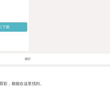
PC下载
排行
育彩，都能在这里找到。