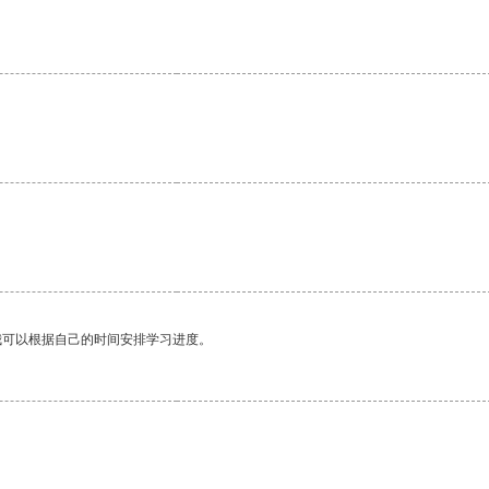
我可以根据自己的时间安排学习进度。