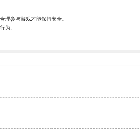
合理参与游戏才能保持安全。
行为。