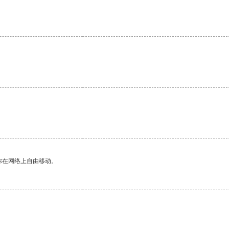
。
你在网络上自由移动。