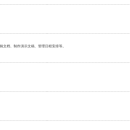
编辑文档、制作演示文稿、管理日程安排等。