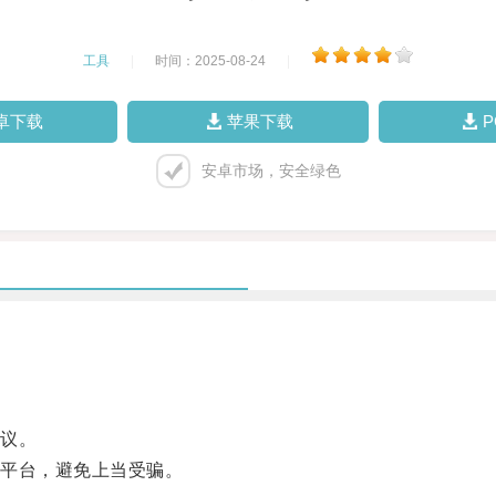
工具
|
时间：2025-08-24
|
卓下载
苹果下载
安卓市场，安全绿色
议。
平台，避免上当受骗。