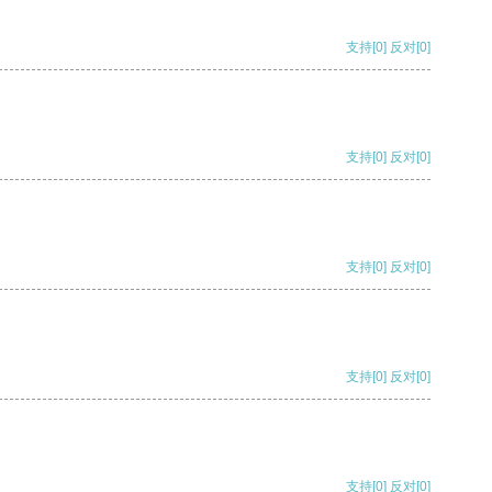
支持
[0]
反对
[0]
支持
[0]
反对
[0]
支持
[0]
反对
[0]
支持
[0]
反对
[0]
支持
[0]
反对
[0]