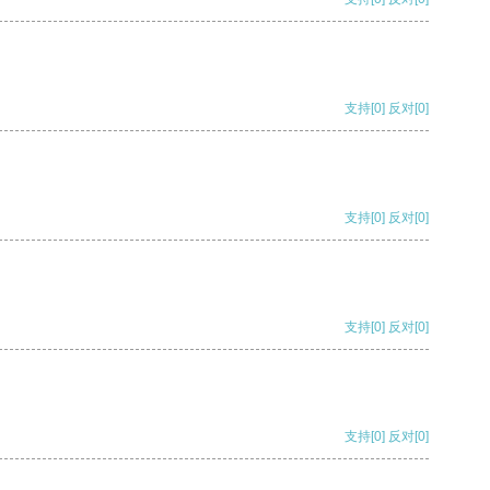
支持
[0]
反对
[0]
支持
[0]
反对
[0]
支持
[0]
反对
[0]
支持
[0]
反对
[0]