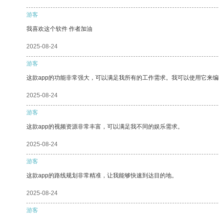
游客
我喜欢这个软件 作者加油
2025-08-24
游客
这款app的功能非常强大，可以满足我所有的工作需求。我可以使用它来
2025-08-24
游客
这款app的视频资源非常丰富，可以满足我不同的娱乐需求。
2025-08-24
游客
这款app的路线规划非常精准，让我能够快速到达目的地。
2025-08-24
游客