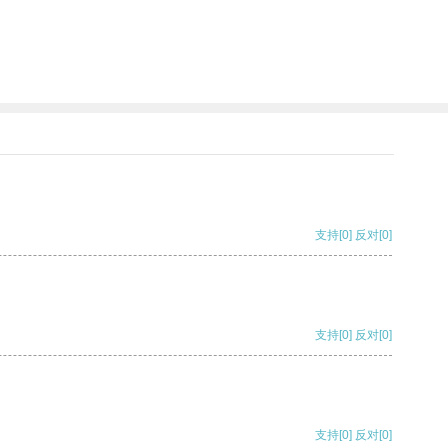
支持
[0]
反对
[0]
支持
[0]
反对
[0]
支持
[0]
反对
[0]