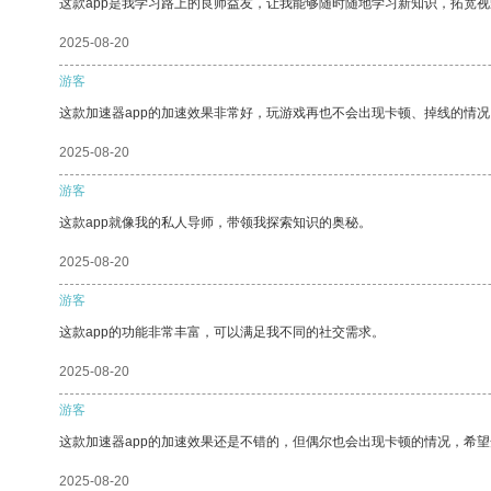
这款app是我学习路上的良师益友，让我能够随时随地学习新知识，拓宽视
2025-08-20
游客
这款加速器app的加速效果非常好，玩游戏再也不会出现卡顿、掉线的情况
2025-08-20
游客
这款app就像我的私人导师，带领我探索知识的奥秘。
2025-08-20
游客
这款app的功能非常丰富，可以满足我不同的社交需求。
2025-08-20
游客
这款加速器app的加速效果还是不错的，但偶尔也会出现卡顿的情况，希
2025-08-20