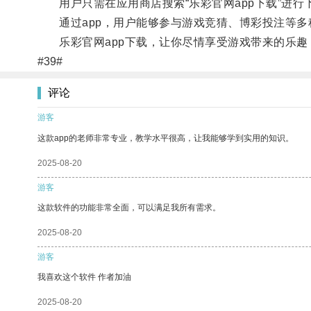
用户只需在应用商店搜索“乐彩官网app下载”进行
通过app，用户能够参与游戏竞猜、博彩投注等多
乐彩官网app下载，让你尽情享受游戏带来的乐趣
#39#
评论
游客
这款app的老师非常专业，教学水平很高，让我能够学到实用的知识。
2025-08-20
游客
这款软件的功能非常全面，可以满足我所有需求。
2025-08-20
游客
我喜欢这个软件 作者加油
2025-08-20