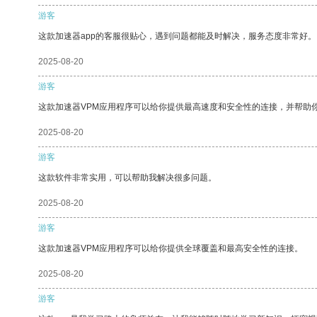
游客
这款加速器app的客服很贴心，遇到问题都能及时解决，服务态度非常好。
2025-08-20
游客
这款加速器VPM应用程序可以给你提供最高速度和安全性的连接，并帮助
2025-08-20
游客
这款软件非常实用，可以帮助我解决很多问题。
2025-08-20
游客
这款加速器VPM应用程序可以给你提供全球覆盖和最高安全性的连接。
2025-08-20
游客