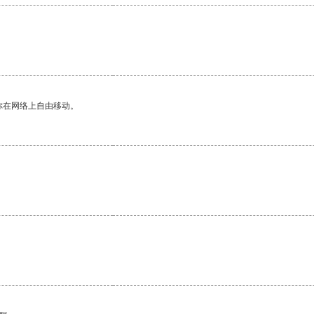
你在网络上自由移动。