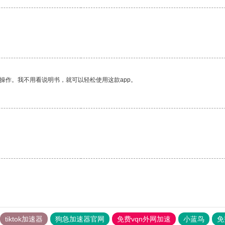
操作。我不用看说明书，就可以轻松使用这款app。
tiktok加速器
狗急加速器官网
免费vqn外网加速
小蓝鸟
免