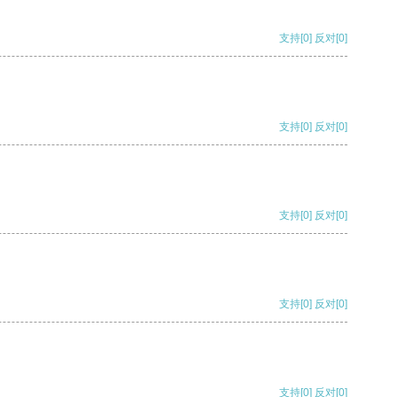
支持
[0]
反对
[0]
支持
[0]
反对
[0]
支持
[0]
反对
[0]
支持
[0]
反对
[0]
支持
[0]
反对
[0]