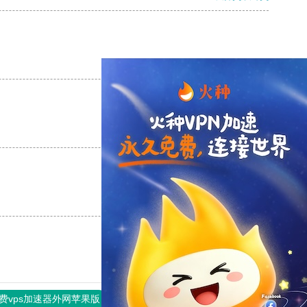
支持
[0]
反对
[0]
支持
[0]
反对
[0]
支持
[0]
反对
[0]
费vps加速器外网苹果版
旋风加速度器
快连加速器