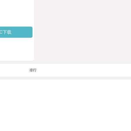
PC下载
排行