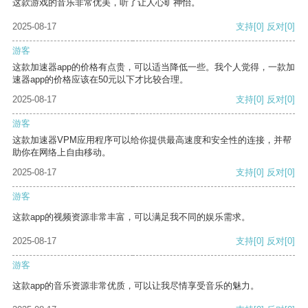
这款游戏的音乐非常优美，听了让人心旷神怡。
2025-08-17
支持
[0]
反对
[0]
游客
这款加速器app的价格有点贵，可以适当降低一些。我个人觉得，一款加
速器app的价格应该在50元以下才比较合理。
2025-08-17
支持
[0]
反对
[0]
游客
这款加速器VPM应用程序可以给你提供最高速度和安全性的连接，并帮
助你在网络上自由移动。
2025-08-17
支持
[0]
反对
[0]
游客
这款app的视频资源非常丰富，可以满足我不同的娱乐需求。
2025-08-17
支持
[0]
反对
[0]
游客
这款app的音乐资源非常优质，可以让我尽情享受音乐的魅力。