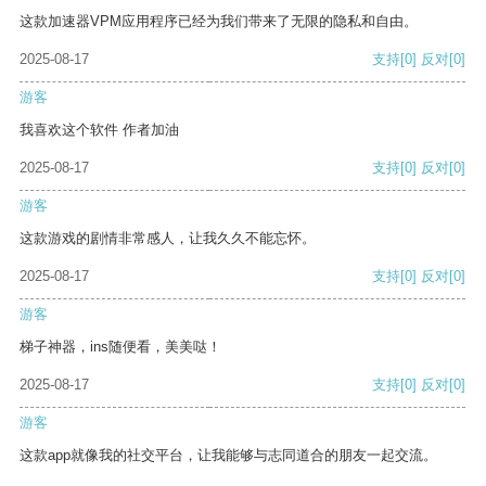
这款加速器VPM应用程序已经为我们带来了无限的隐私和自由。
2025-08-17
支持
[0]
反对
[0]
游客
我喜欢这个软件 作者加油
2025-08-17
支持
[0]
反对
[0]
游客
这款游戏的剧情非常感人，让我久久不能忘怀。
2025-08-17
支持
[0]
反对
[0]
游客
梯子神器，ins随便看，美美哒！
2025-08-17
支持
[0]
反对
[0]
游客
这款app就像我的社交平台，让我能够与志同道合的朋友一起交流。