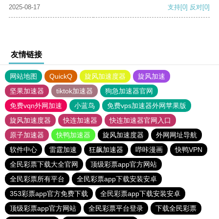
2025-08-17
支持
[0]
反对
[0]
友情链接
网站地图
QuickQ
旋风加速度器
旋风加速
坚果加速器
tiktok加速器
狗急加速器官网
免费vqn外网加速
小蓝鸟
免费vps加速器外网苹果版
旋风加速度器
快连加速器
快连加速器官网入口
原子加速器
快鸭加速器
旋风加速度器
外网网址导航
软件中心
雷霆加速
狂飙加速器
哔咔漫画
快鸭VPN
全民彩票下载大全官网
顶级彩票app官方网站
全民彩票所有平台
全民彩票app下载安装安卓
353彩票app官方免费下载
全民彩票app下载安装安卓
顶级彩票app官方网站
全民彩票平台登录
下载全民彩票