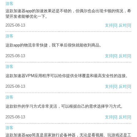
游客
这款加速器app的加速效果还是不错的，但偶尔也会出现卡顿的情况，希
望开发者能够优化一下。
2025-08-13
支持
[0]
反对
[0]
游客
这款app的物流非常快捷，我下单后很快就能收到商品。
2025-08-13
支持
[0]
反对
[0]
游客
这款加速器VPM应用程序可以给你提供全球覆盖和最高安全性的连接。
2025-08-13
支持
[0]
反对
[0]
游客
这款软件的学习方式非常灵活，可以根据自己的需求选择学习方式。
2025-08-13
支持
[0]
反对
[0]
游客
这款加速器app简直是居家旅行必备神器，无论是看视频、玩游戏还是工