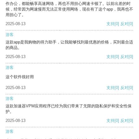
作办公，都能畅享高速网络，再也不用担心网速卡顿了。以前出差的时
候，经常因为网速慢而无法正常使用网络，现在有了这个app，我再也不
用担心了。
2025-08-13
支持
[0]
反对
[0]
游客
这款app是我购物的得力助手，让我能够找到最优惠的价格，买到最合适
的商品。
2025-08-13
支持
[0]
反对
[0]
游客
这个软件很好用
2025-08-13
支持
[0]
反对
[0]
游客
这款加速器VPM应用程序已经为我们带来了无限的隐私保护和安全性保
护。
2025-08-13
支持
[0]
反对
[0]
游客