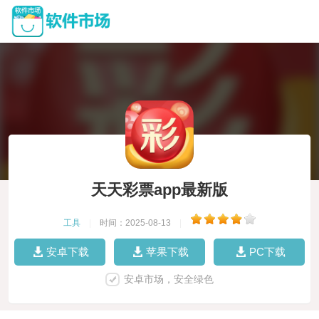
天天彩票app最新版
工具
|
时间：2025-08-13
|
安卓下载
苹果下载
PC下载
安卓市场，安全绿色