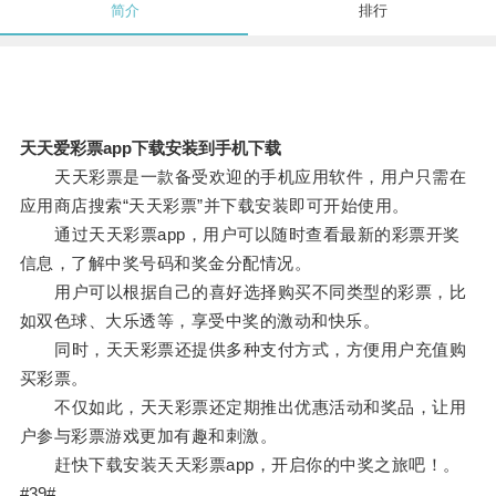
简介
排行
天天爱彩票app下载安装到手机下载
天天彩票是一款备受欢迎的手机应用软件，用户只需在
应用商店搜索“天天彩票”并下载安装即可开始使用。
通过天天彩票app，用户可以随时查看最新的彩票开奖
信息，了解中奖号码和奖金分配情况。
用户可以根据自己的喜好选择购买不同类型的彩票，比
如双色球、大乐透等，享受中奖的激动和快乐。
同时，天天彩票还提供多种支付方式，方便用户充值购
买彩票。
不仅如此，天天彩票还定期推出优惠活动和奖品，让用
户参与彩票游戏更加有趣和刺激。
赶快下载安装天天彩票app，开启你的中奖之旅吧！。
#39#